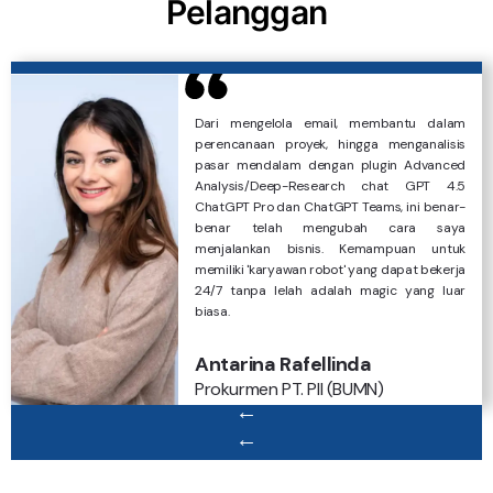
Pelanggan
Dari mengelola email, membantu dalam
perencanaan proyek, hingga menganalisis
pasar mendalam dengan plugin Advanced
Analysis/Deep-Research chat GPT 4.5
ChatGPT Pro dan ChatGPT Teams, ini benar-
benar telah mengubah cara saya
menjalankan bisnis. Kemampuan untuk
memiliki 'karyawan robot' yang dapat bekerja
24/7 tanpa lelah adalah magic yang luar
biasa.
Berkat Marketplace/LMS Tryout berbasis AI
Database server ESXi kami yang terkena
Antarina Rafellinda
yang dibuat cepat untuk melayani 12.000
ransomware bisa pulih 100% dengan jasa
Prokurmen PT. PII (BUMN)
user per hari, keuntungan Edu-tech kami
decrypt ransomware digipedia!. Proses
melesat naik. Thanks Digipedia sudah
→
decryptor berjalan lancar selama 2 hari
mengalokasikan tim secara profesional 24
dengan seluruh VMDK dan MDF pulih setelah
→
jam!.
dekripsi. Terimakasih juga karena sudah
memberikan kami asuransi ransomware