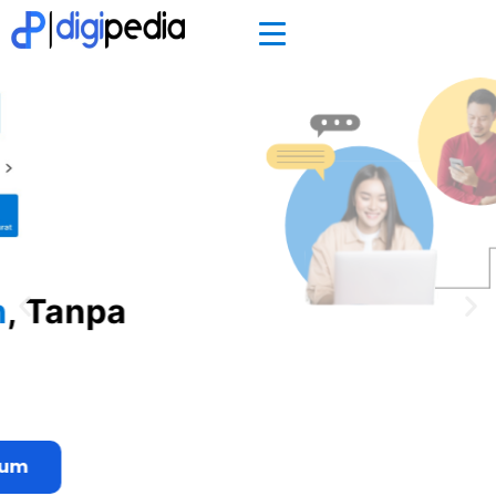
Butuh CS Lembur
24 Jam
, Closing
Terus Walau Tidur?
Pasang ChatBot Full-AI Aja.
Ga Natural & Closing duit
Kembali!
Demo Gratis AI