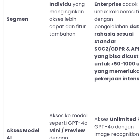
Individu
yang
Enterprise
cocok
menginginkan
untuk kolaborasi t
Segmen
akses lebih
dengan
cepat dan fitur
pengelolahan
da
tambahan
rahasia sesuai
standar
SOC2/GDPR & AP
yang bisa dicus
untuk >50-1000 
yang memerluk
pekerjaan intens
Akses ke model
Akses
Unlimited
seperti GPT-4o
GPT-4o dengan
Akses Model
Mini / Preview
Image recognition,
AI
dengan