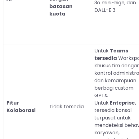
3o mini-high, dan
batasan
DALL-E 3
kuota
Untuk
Teams
tersedia
Worksp
khusus tim denga
kontrol administra
dan kemampuan
berbagi custom
GPTs.
Fitur
Untuk
Enteprise,
Tidak tersedia
Kolaborasi
tersedia konsol
terpusat untuk
mendeteksi behav
karyawan,