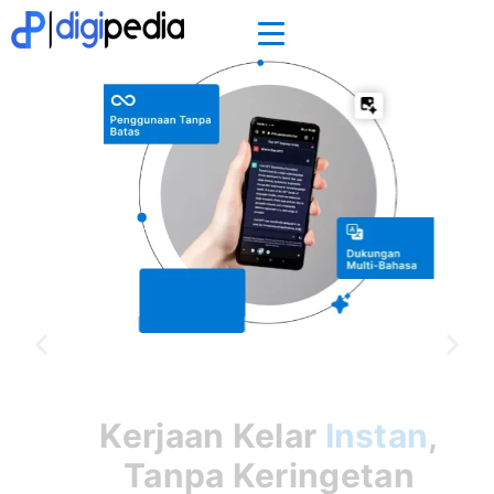
Kerjaan Kelar
Instan
,
Tanpa Keringetan