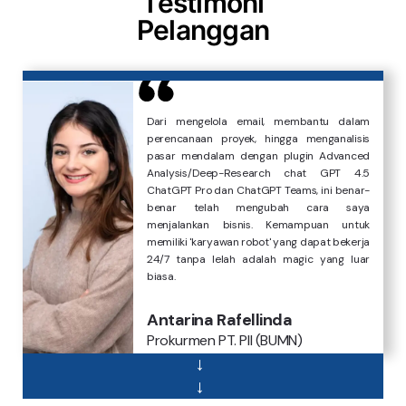
Testimoni
Pelanggan
Dari mengelola email, membantu dalam
perencanaan proyek, hingga menganalisis
pasar mendalam dengan plugin Advanced
Analysis/Deep-Research chat GPT 4.5
ChatGPT Pro dan ChatGPT Teams, ini benar-
benar telah mengubah cara saya
menjalankan bisnis. Kemampuan untuk
memiliki 'karyawan robot' yang dapat bekerja
24/7 tanpa lelah adalah magic yang luar
biasa.
Berkat Marketplace/LMS Tryout berbasis AI
Database server ESXi kami yang terkena
Antarina Rafellinda
yang dibuat cepat untuk melayani 12.000
ransomware bisa pulih 100% dengan jasa
Prokurmen PT. PII (BUMN)
user per hari, keuntungan Edu-tech kami
decrypt ransomware digipedia!. Proses
melesat naik. Thanks Digipedia sudah
decryptor berjalan lancar selama 2 hari
→
mengalokasikan tim secara profesional 24
dengan seluruh VMDK dan MDF pulih setelah
→
jam!.
dekripsi. Terimakasih juga karena sudah