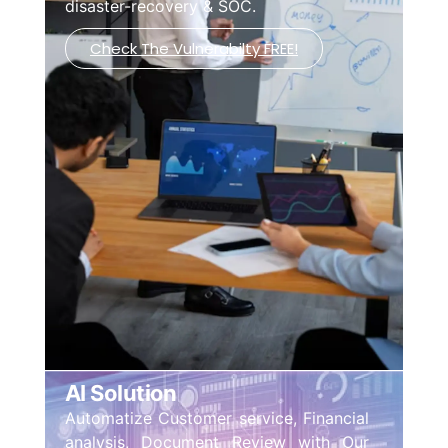
disaster-recovery & SOC.
Check The Vulnerabilty FREE!
AI Solution
Automatize Customer service, Financial
analysis, Document Review with Our