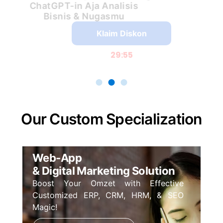
ChatGPT-in Aja Analisis
Bisnis & Nugasmu
Klaim Diskon
29:55
Our Custom Specialization
Web-App
& Digital Marketing Solution
Boost Your Omzet with Effective
Customized ERP, CRM, HRM, & SEO
Magic!